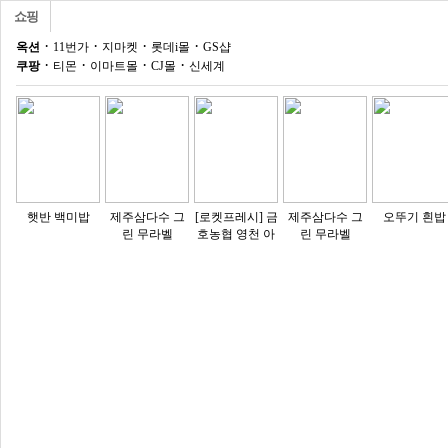
쇼핑
·
·
·
·
옥션
11번가
지마켓
롯데i몰
GS샵
·
·
·
·
쿠팡
티몬
이마트몰
CJ몰
신세계
햇반 백미밥
제주삼다수 그
[로켓프레시] 금
제주삼다수 그
오뚜기 흰밥
린 무라벨
호농협 영천 아
린 무라벨
삭한복숭아